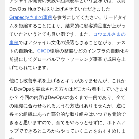
アジャイル開発の実践や組織改革という意味では、以前
DevOps Hubでも取り上げさせていただきました
Grapecityさまの事例
を参考にしてください。リードタイ
ムを短縮することにより、結果的に顧客満足度が上がっ
ていたというとても良い例です。また、
コウェルさまの
事例
ではアジャイル文化の浸透もさることながら、テス
トの自動化、
CI/CD
環境の整備などのインフラの自動化を
前提にしてグローバルアウトソーシング事業で成果を上
げてられています。
他にも改善事項を上げるとキリがありませんが、これか
らDevOpsを実践される方々はどこから着手していきます
か？ 今回の内容はDevOpsのあくまで一例であり、全て
の組織に合わせられるような方法はありませんが、逆に
各々の組織にあった部分的な取り組みはいつでも開始で
きると思いますので、全てをやろうとせずに、ボトムア
ップでできるところからやっていくことをおすすめしま