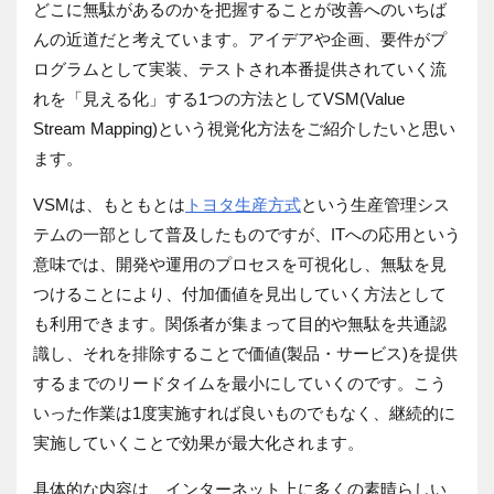
どこに無駄があるのかを把握することが改善へのいちば
んの近道だと考えています。アイデアや企画、要件がプ
ログラムとして実装、テストされ本番提供されていく流
れを「見える化」する1つの方法としてVSM(Value
Stream Mapping)という視覚化方法をご紹介したいと思い
ます。
VSMは、もともとは
トヨタ生産方式
という生産管理シス
テムの一部として普及したものですが、ITへの応用という
意味では、開発や運用のプロセスを可視化し、無駄を見
つけることにより、付加価値を見出していく方法として
も利用できます。関係者が集まって目的や無駄を共通認
識し、それを排除することで価値(製品・サービス)を提供
するまでのリードタイムを最小にしていくのです。こう
いった作業は1度実施すれば良いものでもなく、継続的に
実施していくことで効果が最大化されます。
具体的な内容は、インターネット上に多くの素晴らしい