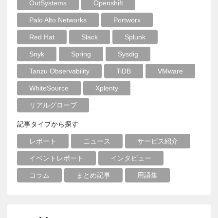
OutSystems
Openshift
Palo Alto Networks
Portworx
Red Hat
Slack
Splunk
Snyk
Spring
Sysdig
Tanzu Observability
TiDB
VMware
WhiteSource
Xplenty
リアルグローブ
記事タイプから探す
レポート
ニュース
サービス紹介
イベントレポート
インタビュー
コラム
まとめ記事
用語集