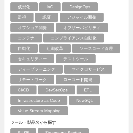
仮想化
IaC
DesignOps
監視
認証
アジャイル開発
オフショア開発
オブザーバビリティ
コンテナ
コンプライアンス自動化
自動化
組織改革
ソースコード管理
セキュリティー
テストツール
ディープラーニング
マイクロサービス
リモートワーク
ローコード開発
CI/CD
DevSecOps
ETL
Infrastructure as Code
NewSQL
Value Stream Mapping
ツール・製品名から探す
SUSE
Steampunk Spotter