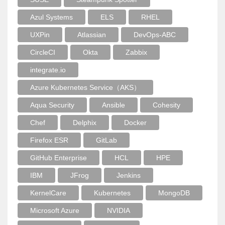
Azul Systems
ELS
RHEL
UXPin
Atlassian
DevOps-ABC
CircleCI
Okta
Zabbix
integrate.io
Azure Kubernetes Service（AKS）
Aqua Security
Ansible
Cohesity
Chef
Delphix
Docker
Firefox ESR
GitLab
GitHub Enterprise
HCL
HPE
IBM
JFrog
Jenkins
KernelCare
Kubernetes
MongoDB
Microsoft Azure
NVIDIA