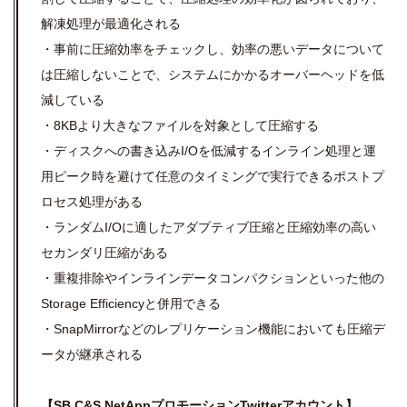
解凍処理が最適化される
・事前に圧縮効率をチェックし、効率の悪いデータについて
は圧縮しないことで、
システムにかかるオーバーヘッドを低
減している
・8KBより大きなファイルを対象として圧縮する
・ディスクへの書き込みI/Oを低減するインライン処理と運
用ピーク時を避けて
任意のタイミングで実行できるポストプ
ロセス処理がある
・ランダムI/Oに適したアダプティブ圧縮と圧縮効率の高い
セカンダリ圧縮がある
・重複排除やインラインデータコンパクションといった
他の
Storage Efficiencyと併用できる
・SnapMirrorなどのレプリケーション機能においても圧縮デ
ータが継承される
【SB C&S NetAppプロモーションTwitterアカウント】