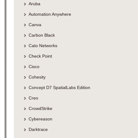
Aruba
Automation Anywhere
Canva
Carbon Black
Cato Networks
Check Point
Cisco
Cohesity
Concept D7 SpatialLabs Edition
Creo
CrowdStrike
Cybereason
Darktrace