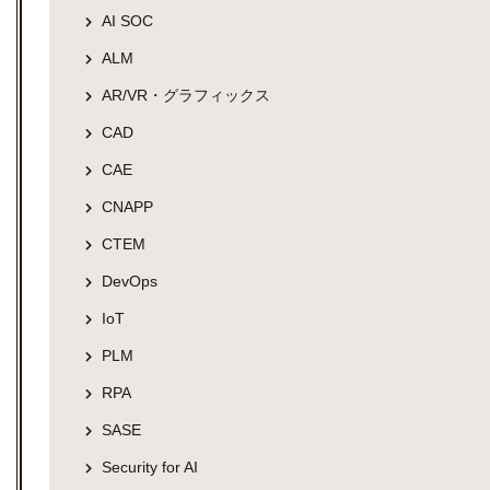
AI SOC
ALM
AR/VR・グラフィックス
CAD
CAE
CNAPP
CTEM
DevOps
IoT
PLM
RPA
SASE
Security for AI