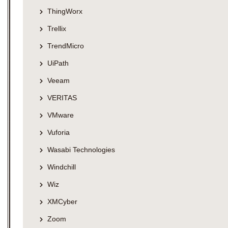
ThingWorx
Trellix
TrendMicro
UiPath
Veeam
VERITAS
VMware
Vuforia
Wasabi Technologies
Windchill
Wiz
XMCyber
Zoom