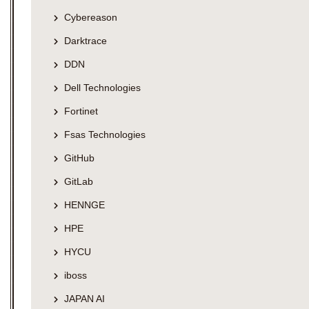
Cybereason
Darktrace
DDN
Dell Technologies
Fortinet
Fsas Technologies
GitHub
GitLab
HENNGE
HPE
HYCU
iboss
JAPAN AI