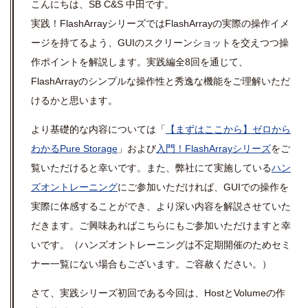
こんにちは、SB C&S 中田です。
実践！FlashArrayシリーズではFlashArrayの実際の操作イメ
ージを持てるよう、GUIのスクリーンショットを交えつつ操
作ポイントを解説します。実践編全8回を通じて、
FlashArrayのシンプルな操作性と秀逸な機能をご理解いただ
けるかと思います。
より基礎的な内容については「
【まずはここから】ゼロから
わかるPure Storage
」および
入門！FlashArrayシリーズ
をご
覧いただけると幸いです。また、弊社にて実施している
ハン
ズオントレーニング
にご参加いただければ、GUIでの操作を
実際に体感することができ、より深い内容を解説させていた
だきます。ご興味あればこちらにもご参加いただけますと幸
いです。（ハンズオントレーニングは不定期開催のためセミ
ナー一覧にない場合もございます。ご容赦ください。）
さて、実践シリーズ初回である今回は、HostとVolumeの作