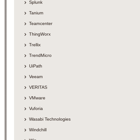
Splunk
Tanium
Teamcenter
ThingWorx
Trellix
TrendMicro
UiPath
Veeam
VERITAS
VMware
Vuforia
Wasabi Technologies
Windchill