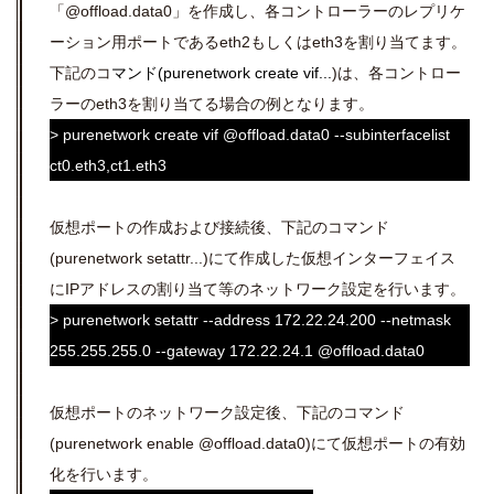
「
@offload.data0」
を作成し、各コントローラーのレプリケ
ーション用ポートであるeth2もしくはeth3を割り当てます。
下記のコ
マンド(purenetwork create vif...
)は、各コントロー
ラーのeth3を割り当てる場合の例となります。
> purenetwork create vif @offload.data0
--subinterfacelist
ct0.eth3,ct1.eth3
仮想ポートの作成および接続後、下記のコマンド
(purenetwork setattr...)にて作成した仮想インターフェイス
にIPアドレスの割り当て等のネットワーク設定を行います。
> purenetwork setattr
--address
172.22.24.200
--netmask
255.255.255.0
--gateway 172.22.24.1
@offload.data0
仮想ポートのネットワーク設定後、下記のコマンド
(purenetwork enable @offload.data0)にて仮想ポートの有効
化を行います。