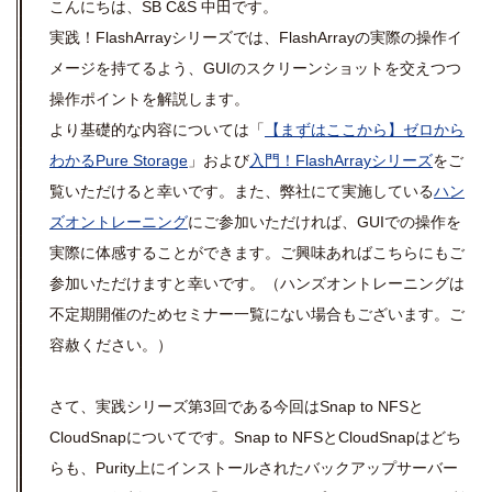
こんにちは、SB C&S 中田です。
実践！FlashArrayシリーズでは、FlashArrayの実際の操作イ
メージを持てるよう、GUIのスクリーンショットを交えつつ
操作ポイントを解説します。
より基礎的な内容については「
【まずはここから】ゼロから
わかるPure Storage
」および
入門！FlashArrayシリーズ
をご
覧いただけると幸いです。また、弊社にて実施している
ハン
ズオントレーニング
にご参加いただければ、GUIでの操作を
実際に体感することができます。ご興味あればこちらにもご
参加いただけますと幸いです。（ハンズオントレーニングは
不定期開催のためセミナー一覧にない場合もございます。ご
容赦ください。）
さて、実践シリーズ第3回である今回はSnap to NFSと
CloudSnapについてです。Snap to NFSとCloudSnapはどち
らも、Purity上にインストールされたバックアップサーバー