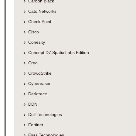
Carbon Black
Cato Networks
Check Point
Cisco
Cohesity
Concept D7 SpatialLabs Edition
Creo
CrowdStrike
Cybereason
Darktrace
DDN
Dell Technologies
Fortinet
Fsas Technologies