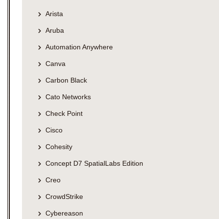
Arista
Aruba
Automation Anywhere
Canva
Carbon Black
Cato Networks
Check Point
Cisco
Cohesity
Concept D7 SpatialLabs Edition
Creo
CrowdStrike
Cybereason