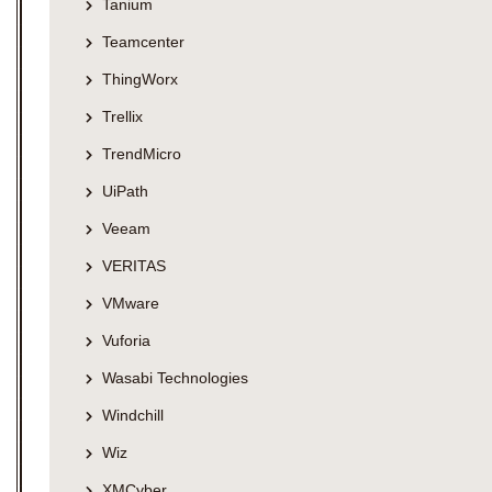
Tanium
Teamcenter
ThingWorx
Trellix
TrendMicro
UiPath
Veeam
VERITAS
VMware
Vuforia
Wasabi Technologies
Windchill
Wiz
XMCyber