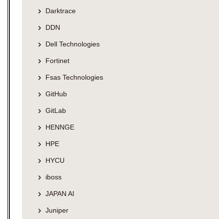
Darktrace
DDN
Dell Technologies
Fortinet
Fsas Technologies
GitHub
GitLab
HENNGE
HPE
HYCU
iboss
JAPAN AI
Juniper