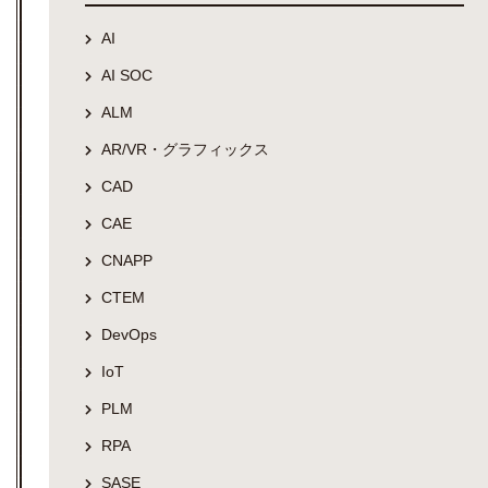
AI
AI SOC
ALM
AR/VR・グラフィックス
CAD
CAE
CNAPP
CTEM
DevOps
IoT
PLM
RPA
SASE