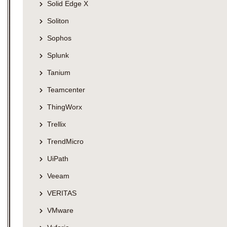
Solid Edge X
Soliton
Sophos
Splunk
Tanium
Teamcenter
ThingWorx
Trellix
TrendMicro
UiPath
Veeam
VERITAS
VMware