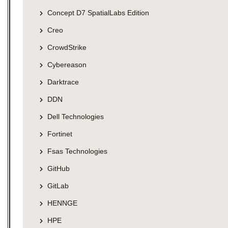
Concept D7 SpatialLabs Edition
Creo
CrowdStrike
Cybereason
Darktrace
DDN
Dell Technologies
Fortinet
Fsas Technologies
GitHub
GitLab
HENNGE
HPE