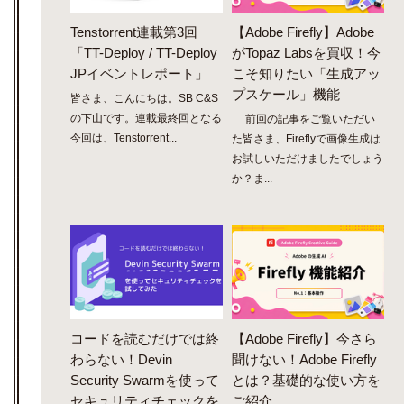
Tenstorrent連載第3回
【Adobe Firefly】Adobe
「TT-Deploy / TT-Deploy
がTopaz Labsを買収！今
JPイベントレポート」
こそ知りたい「生成アッ
プスケール」機能
皆さま、こんにちは。SB C&S
の下山です。連載最終回となる
前回の記事をご覧いただい
今回は、Tenstorrent...
た皆さま、Fireflyで画像生成は
お試しいただけましたでしょう
か？ま...
コードを読むだけでは終
【Adobe Firefly】今さら
わらない！Devin
聞けない！Adobe Firefly
Security Swarmを使って
とは？基礎的な使い方を
セキュリティチェックを
ご紹介