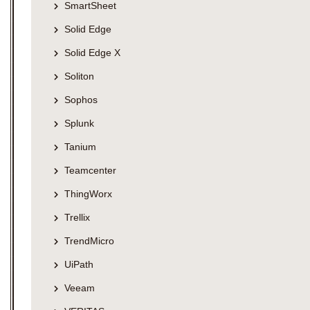
SmartSheet
Solid Edge
Solid Edge X
Soliton
Sophos
Splunk
Tanium
Teamcenter
ThingWorx
Trellix
TrendMicro
UiPath
Veeam