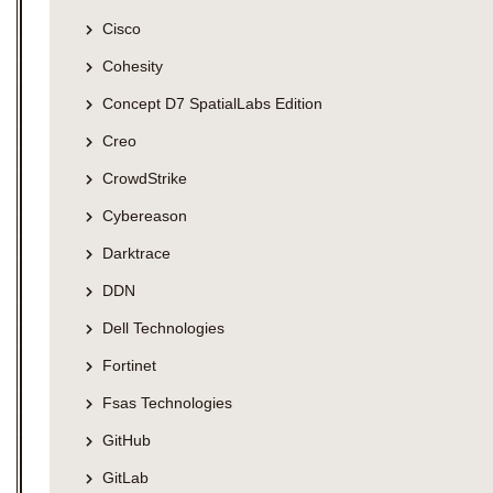
Cisco
Cohesity
Concept D7 SpatialLabs Edition
Creo
CrowdStrike
Cybereason
Darktrace
DDN
Dell Technologies
Fortinet
Fsas Technologies
GitHub
GitLab