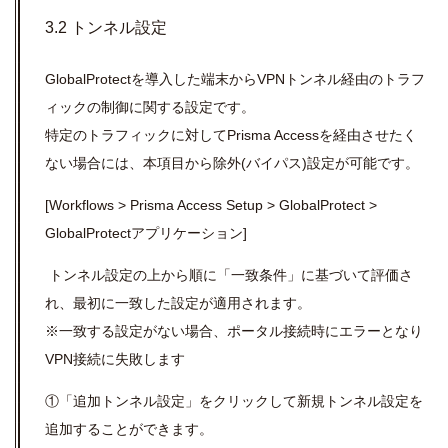
3.2 トンネル設定
GlobalProtect
を導入した端末から
VPN
トンネル経由のトラフ
ィックの制御に関する設定です。
特定のトラフィックに対して
Prisma Access
を経由させたく
ない場合には、本項目から除外
(
バイパス
)
設定が可能です。
[
Workflows > Prisma Access Setup > GlobalProtect >
GlobalProtect
アプリケーション]
トンネル
設定の上から順に「一致条件」に基づいて評価さ
れ、最初に一致した設定が適用されます。
※一致する設定がない場合、ポータル接続時にエラーとなり
VPN
接続に失敗します
①「追加トンネル設定」をクリックして新規トンネル設定を
追加することができます。