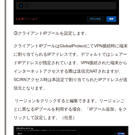
③クライアントIPプールを設定します。
クライアント
IP
プールは
GlobalProtect
にて
VPN
接続時に端末
に割り当てられる
IP
アドレスです。デフォルトではシェアー
ド
IPアドレスが指定されています。
VPN
接続された端末から
インターネットアクセスする際は送信元
NAT
されますが、
SC/RN
アクセス時は本設定で割り当てられた
IP
アドレスが送
信元となります。
リージョンをクリックすると編集できます。リージョンご
とに異なる
IP
プールを利用する場合、「
IP
プール追加」をク
リックして設定します。（任意）