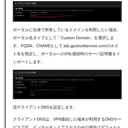
ポータルに自身で所有しているドメインを利用したい場合、
ポータル名タイプとして「
Custom Domain
」を選択しま
す。
FQDN
、
CNAME
として
.lab.gpcloudservice.com
のホス
ト名を指定し、ポータルへの
SSL
接続時のサーバ証明書をイ
ンポートします。
③クライアントDNSを設定します。
クライアント
DNS
は、
VPN
接続した端末が利用する
DNS
サー
ビスです。インターネットアクセスのみの場合はデフォルト