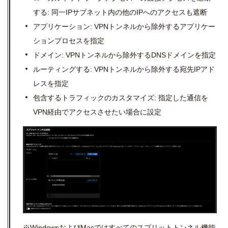
する: 同一
IP
サブネット内の他の
IP
へのアクセスも遮断
アプリケーション:
VPN
トンネルから除外するアプリケー
ションプロセスを指定
ドメイン:
VPN
トンネルから除外するDNSドメインを指定
ルーティングする:
VPN
トンネルから除外する宛先IPアド
レスを指定
包含するトラフィックのカスタマイズ: 指定した通信を
VPN
経由でアクセスさせたい場合に設定
※
Windows
および
Mac
ではすべてのスプリットトンネル機能