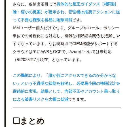
さらに、各検出項目には
具体的な是正ガイダンス（権限削
除・縮小の提案）が提示され、管理者は推奨アクションに従
って不要な権限を容易に削除可能
です。
IAMユーザー個人だけでなく、グループやロール、ポリシー
単位での可視化にも対応し、複雑な権限継承関係も把握しや
すくなっています。なお現時点でCIEM機能がサポートする
クラウドは主にAWSとGCPで、Azureについては未対応
（※2025年7月現在）となっています。
この機能により、「誰が何にアクセスできるのか分からな
い」という不透明な状態を解消し、必要最小限の権限設計を
継続的に実現。結果として、内部不正やアカウント乗っ取り
による被害リスクを大幅に低減
できます。
❏まとめ