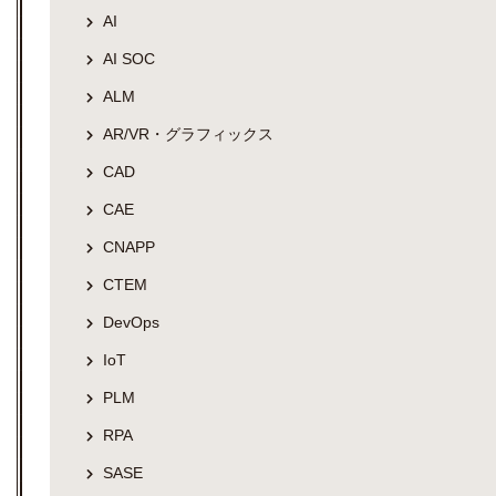
AI
AI SOC
ALM
AR/VR・グラフィックス
CAD
CAE
CNAPP
CTEM
DevOps
IoT
PLM
RPA
SASE