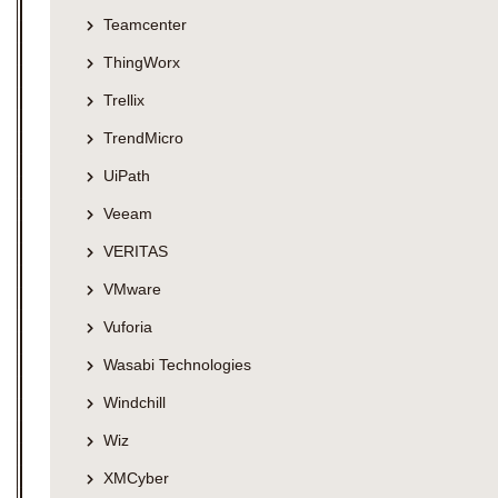
Teamcenter
ThingWorx
Trellix
TrendMicro
UiPath
Veeam
VERITAS
VMware
Vuforia
Wasabi Technologies
Windchill
Wiz
XMCyber