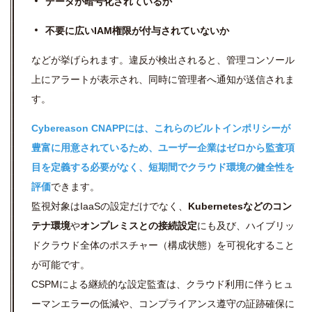
データが暗号化されているか
不要に広いIAM権限が付与されていないか
などが挙げられます。違反が検出されると、管理コンソール
上にアラートが表示され、同時に管理者へ通知が送信されま
す。
Cybereason CNAPPには、これらのビルトインポリシーが
豊富に用意されているため、ユーザー企業はゼロから監査項
目を定義する必要がなく、短期間でクラウド環境の健全性を
評価
できます。
監視対象はIaaSの設定だけでなく、
Kubernetesなどのコン
テナ環境
や
オンプレミスとの接続設定
にも及び、ハイブリッ
ドクラウド全体のポスチャー（構成状態）を可視化すること
が可能です。
CSPMによる継続的な設定監査は、クラウド利用に伴うヒュ
ーマンエラーの低減や、コンプライアンス遵守の証跡確保に