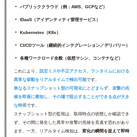
パブリッククラウド（例：AWS、GCPなど）
IDaaS（アイデンティティ管理サービス）
Kubernetes（K8s）
CI/CDツール（継続的インテグレーション／デリバリー）
各種ワークロード全般（仮想マシン、コンテナなど）
これにより、
設定ミスや不正アクセス、ランタイムにおける
異常な挙動をリアルタイムで検出可能
です。
単なるスナップショット型の可視化にとどまらず、攻撃の兆
候を即座に察知し、その場で阻止することができる点が大き
な特長
です。
スナップショット型の監視は、取得時点の状態しか確認でき
ず、その間に発生した異常や攻撃の兆候を見逃す恐れがあり
ます。一方、リアルタイム検知は、
変化の瞬間を捉えて即時