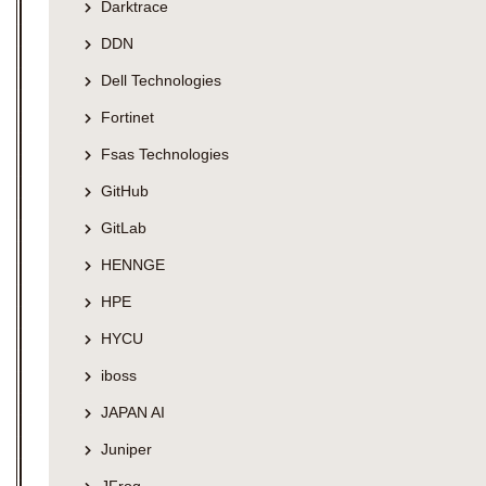
Darktrace
DDN
Dell Technologies
Fortinet
Fsas Technologies
GitHub
GitLab
HENNGE
HPE
HYCU
iboss
JAPAN AI
Juniper
JFrog