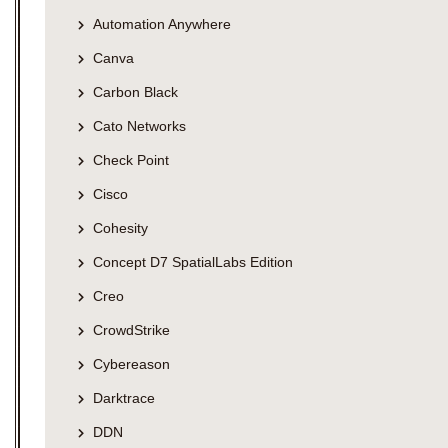
Automation Anywhere
Canva
Carbon Black
Cato Networks
Check Point
Cisco
Cohesity
Concept D7 SpatialLabs Edition
Creo
CrowdStrike
Cybereason
Darktrace
DDN