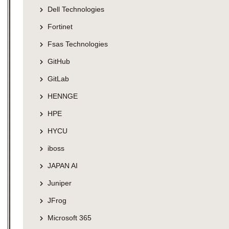
Dell Technologies
Fortinet
Fsas Technologies
GitHub
GitLab
HENNGE
HPE
HYCU
iboss
JAPAN AI
Juniper
JFrog
Microsoft 365