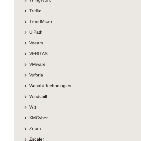
Trellix
TrendMicro
UiPath
Veeam
VERITAS
VMware
Vuforia
Wasabi Technologies
Windchill
Wiz
XMCyber
Zoom
Zscaler