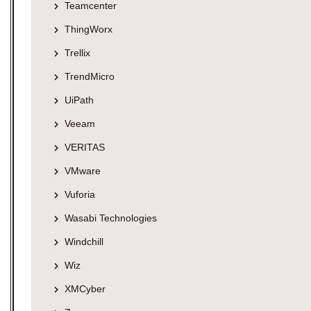
Teamcenter
ThingWorx
Trellix
TrendMicro
UiPath
Veeam
VERITAS
VMware
Vuforia
Wasabi Technologies
Windchill
Wiz
XMCyber