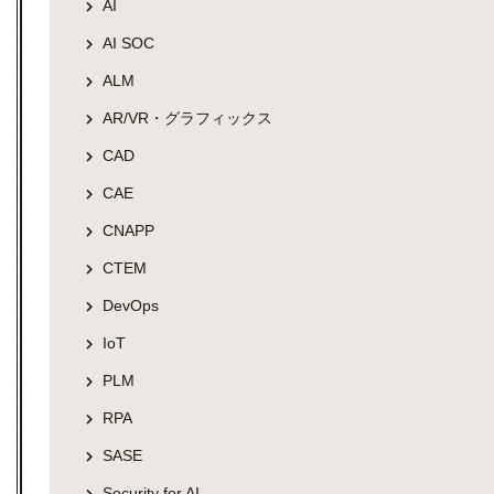
AI
AI SOC
ALM
AR/VR・グラフィックス
CAD
CAE
CNAPP
CTEM
DevOps
IoT
PLM
RPA
SASE
Security for AI