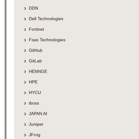
DDN
Dell Technologies
Fortinet
Fsas Technologies
GitHub
GitLab
HENNGE
HPE
HYCU
iboss
JAPAN AI
Juniper
JFrog