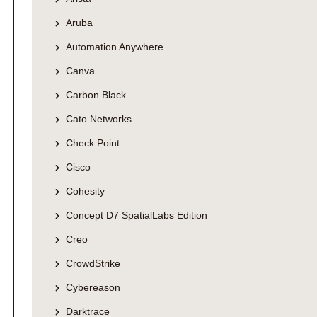
Aruba
Automation Anywhere
Canva
Carbon Black
Cato Networks
Check Point
Cisco
Cohesity
Concept D7 SpatialLabs Edition
Creo
CrowdStrike
Cybereason
Darktrace