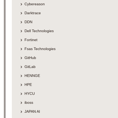
Cybereason
Darktrace
DDN
Dell Technologies
Fortinet
Fsas Technologies
GitHub
GitLab
HENNGE
HPE
HYCU
iboss
JAPAN AI