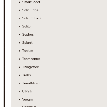
SmartSheet
Solid Edge
Solid Edge X
Soliton
Sophos
Splunk
Tanium
Teamcenter
ThingWorx
Trellix
TrendMicro
UiPath
Veeam