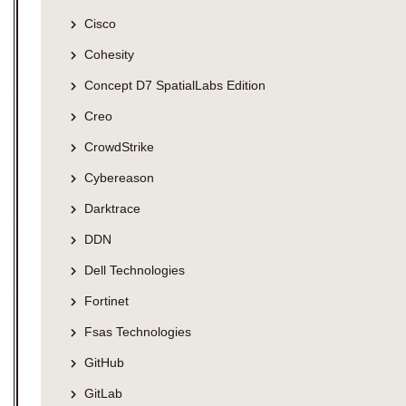
Cisco
Cohesity
Concept D7 SpatialLabs Edition
Creo
CrowdStrike
Cybereason
Darktrace
DDN
Dell Technologies
Fortinet
Fsas Technologies
GitHub
GitLab