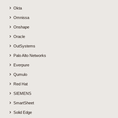
Okta
Omnissa
Onshape
Oracle
OutSystems
Palo Alto Networks
Everpure
Qumulo
Red Hat
SIEMENS
SmartSheet
Solid Edge