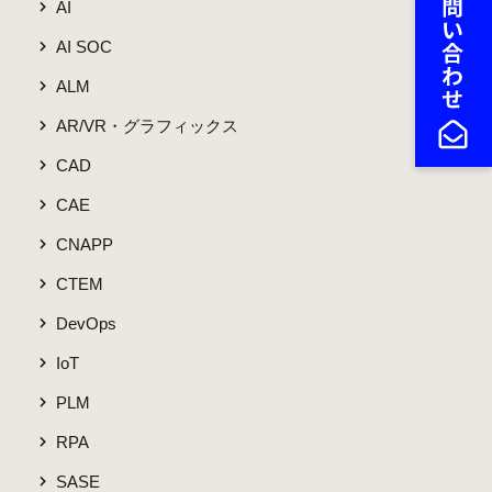
AI
AI SOC
ALM
AR/VR・グラフィックス
CAD
CAE
CNAPP
CTEM
DevOps
IoT
PLM
RPA
SASE