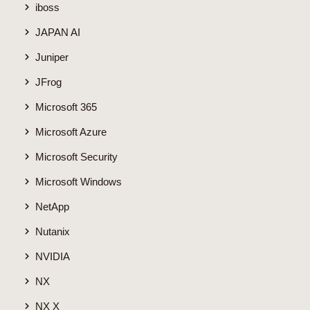
iboss
JAPAN AI
Juniper
JFrog
Microsoft 365
Microsoft Azure
Microsoft Security
Microsoft Windows
NetApp
Nutanix
NVIDIA
NX
NX X