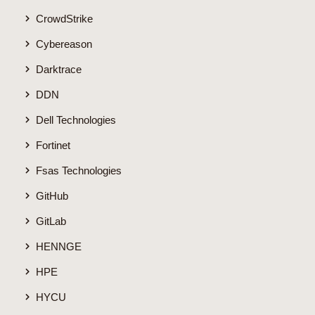
CrowdStrike
Cybereason
Darktrace
DDN
Dell Technologies
Fortinet
Fsas Technologies
GitHub
GitLab
HENNGE
HPE
HYCU