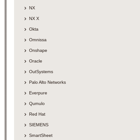
NX
NX X
Okta
Omnissa
Onshape
Oracle
OutSystems
Palo Alto Networks
Everpure
Qumulo
Red Hat
SIEMENS
SmartSheet