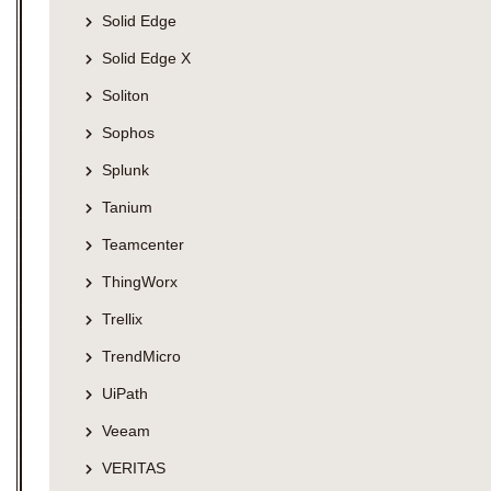
Solid Edge
Solid Edge X
Soliton
Sophos
Splunk
Tanium
Teamcenter
ThingWorx
Trellix
TrendMicro
UiPath
Veeam
VERITAS