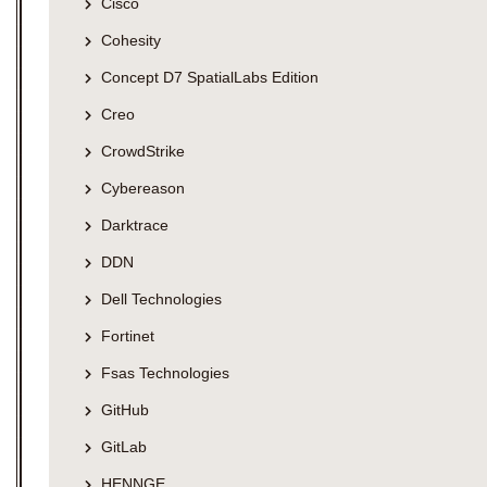
Cisco
Cohesity
Concept D7 SpatialLabs Edition
Creo
CrowdStrike
Cybereason
Darktrace
DDN
Dell Technologies
Fortinet
Fsas Technologies
GitHub
GitLab
HENNGE