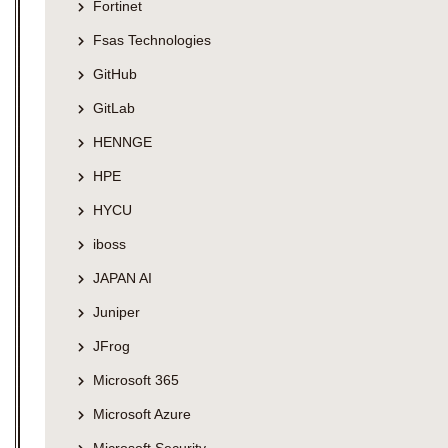
Fortinet
Fsas Technologies
GitHub
GitLab
HENNGE
HPE
HYCU
iboss
JAPAN AI
Juniper
JFrog
Microsoft 365
Microsoft Azure