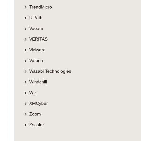
TrendMicro
UiPath
Veeam
VERITAS
VMware
Vuforia
Wasabi Technologies
Windchill
Wiz
XMCyber
Zoom
Zscaler