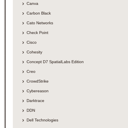
Canva
Carbon Black
Cato Networks
Check Point
Cisco
Cohesity
Concept D7 SpatialLabs Edition
Creo
CrowdStrike
Cybereason
Darktrace
DDN
Dell Technologies