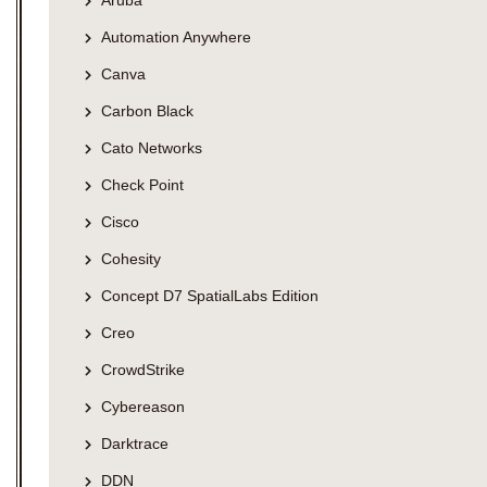
Aruba
Automation Anywhere
Canva
Carbon Black
Cato Networks
Check Point
Cisco
Cohesity
Concept D7 SpatialLabs Edition
Creo
CrowdStrike
Cybereason
Darktrace
DDN