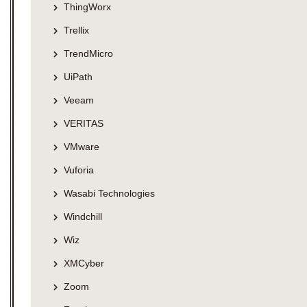
ThingWorx
Trellix
TrendMicro
UiPath
Veeam
VERITAS
VMware
Vuforia
Wasabi Technologies
Windchill
Wiz
XMCyber
Zoom