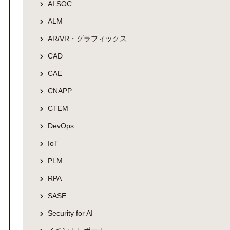
AI SOC
ALM
AR/VR・グラフィックス
CAD
CAE
CNAPP
CTEM
DevOps
IoT
PLM
RPA
SASE
Security for AI