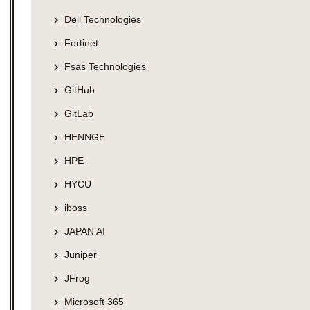
Dell Technologies
Fortinet
Fsas Technologies
GitHub
GitLab
HENNGE
HPE
HYCU
iboss
JAPAN AI
Juniper
JFrog
Microsoft 365