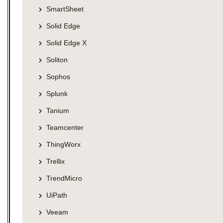
SmartSheet
Solid Edge
Solid Edge X
Soliton
Sophos
Splunk
Tanium
Teamcenter
ThingWorx
Trellix
TrendMicro
UiPath
Veeam