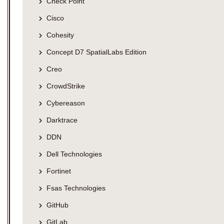
Check Point
Cisco
Cohesity
Concept D7 SpatialLabs Edition
Creo
CrowdStrike
Cybereason
Darktrace
DDN
Dell Technologies
Fortinet
Fsas Technologies
GitHub
GitLab