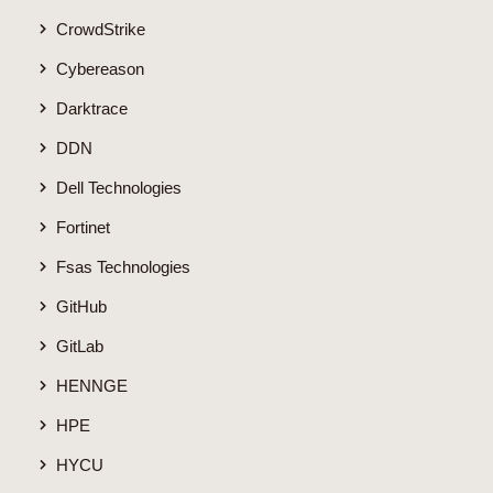
CrowdStrike
Cybereason
Darktrace
DDN
Dell Technologies
Fortinet
Fsas Technologies
GitHub
GitLab
HENNGE
HPE
HYCU