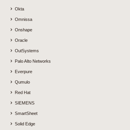
Okta
Omnissa
Onshape
Oracle
OutSystems
Palo Alto Networks
Everpure
Qumulo
Red Hat
SIEMENS
SmartSheet
Solid Edge