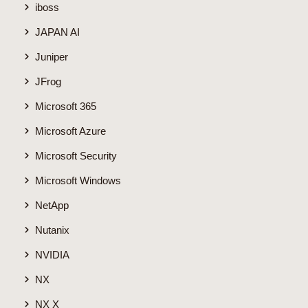
iboss
JAPAN AI
Juniper
JFrog
Microsoft 365
Microsoft Azure
Microsoft Security
Microsoft Windows
NetApp
Nutanix
NVIDIA
NX
NX X