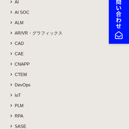
AI
AI SOC
ALM
AR/VR・グラフィックス
CAD
CAE
CNAPP
CTEM
DevOps
IoT
PLM
RPA
SASE