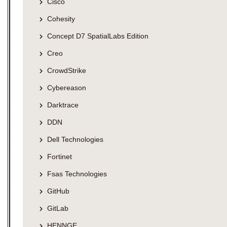
Cisco
Cohesity
Concept D7 SpatialLabs Edition
Creo
CrowdStrike
Cybereason
Darktrace
DDN
Dell Technologies
Fortinet
Fsas Technologies
GitHub
GitLab
HENNGE