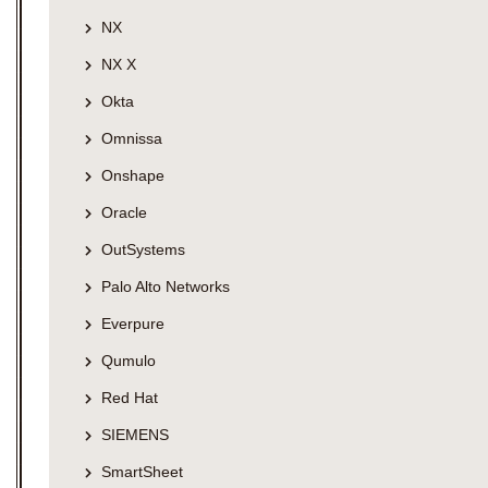
NX
NX X
Okta
Omnissa
Onshape
Oracle
OutSystems
Palo Alto Networks
Everpure
Qumulo
Red Hat
SIEMENS
SmartSheet