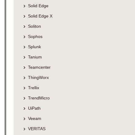
Solid Edge
Solid Edge X
Soliton
Sophos
Splunk
Tanium
Teamcenter
ThingWorx
Trellix
TrendMicro
UiPath
Veeam
VERITAS