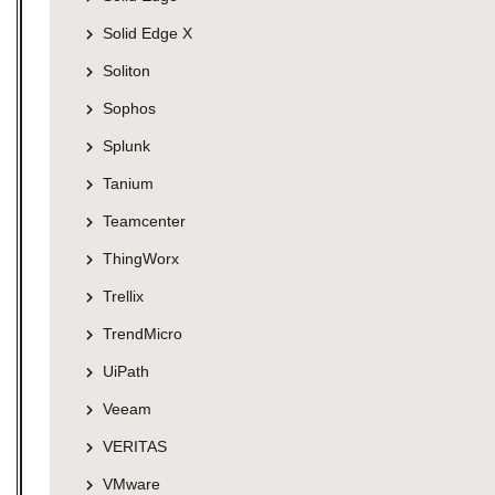
Solid Edge X
Soliton
Sophos
Splunk
Tanium
Teamcenter
ThingWorx
Trellix
TrendMicro
UiPath
Veeam
VERITAS
VMware