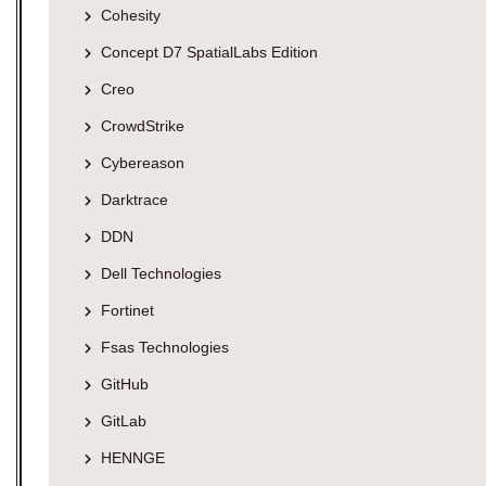
Cohesity
Concept D7 SpatialLabs Edition
Creo
CrowdStrike
Cybereason
Darktrace
DDN
Dell Technologies
Fortinet
Fsas Technologies
GitHub
GitLab
HENNGE