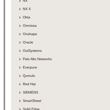
NX
NX X
Okta
Omnissa
Onshape
Oracle
OutSystems
Palo Alto Networks
Everpure
Qumulo
Red Hat
SIEMENS
SmartSheet
Solid Edge