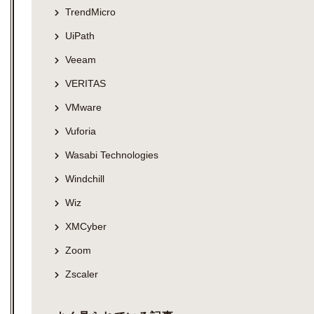
TrendMicro
UiPath
Veeam
VERITAS
VMware
Vuforia
Wasabi Technologies
Windchill
Wiz
XMCyber
Zoom
Zscaler