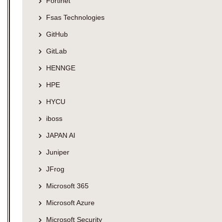
Fortinet
Fsas Technologies
GitHub
GitLab
HENNGE
HPE
HYCU
iboss
JAPAN AI
Juniper
JFrog
Microsoft 365
Microsoft Azure
Microsoft Security