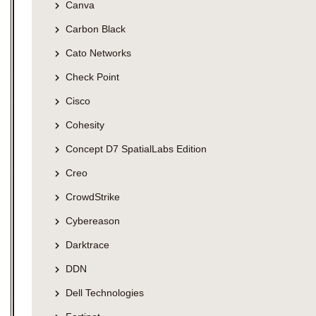
Canva
Carbon Black
Cato Networks
Check Point
Cisco
Cohesity
Concept D7 SpatialLabs Edition
Creo
CrowdStrike
Cybereason
Darktrace
DDN
Dell Technologies