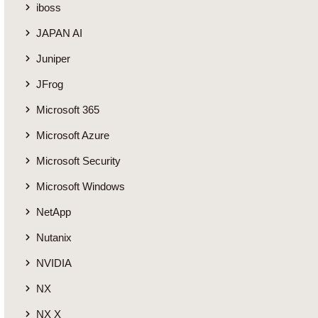
iboss
JAPAN AI
Juniper
JFrog
Microsoft 365
Microsoft Azure
Microsoft Security
Microsoft Windows
NetApp
Nutanix
NVIDIA
NX
NX X