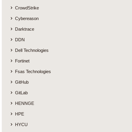
CrowdStrike
Cybereason
Darktrace
DDN
Dell Technologies
Fortinet
Fsas Technologies
GitHub
GitLab
HENNGE
HPE
HYCU