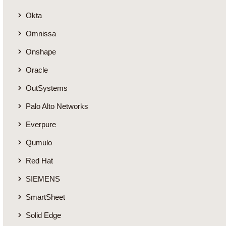
Okta
Omnissa
Onshape
Oracle
OutSystems
Palo Alto Networks
Everpure
Qumulo
Red Hat
SIEMENS
SmartSheet
Solid Edge