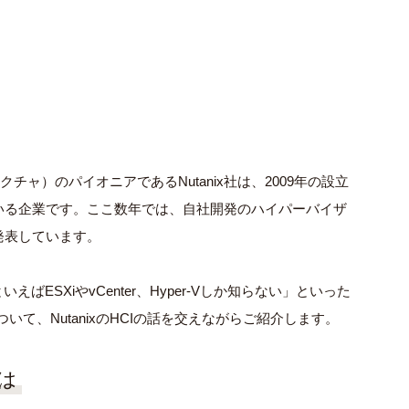
チャ）のパイオニアであるNutanix社は、2009年の設立
いる企業です。ここ数年では、自社開発のハイパーバイザ
発表しています。
ESXiやvCenter、Hyper-Vしか知らない」といった
ついて、NutanixのHCIの話を交えながらご紹介します。
は