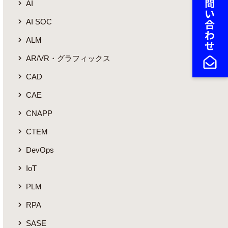
AI
AI SOC
ALM
AR/VR・グラフィックス
CAD
CAE
CNAPP
CTEM
DevOps
IoT
PLM
RPA
SASE