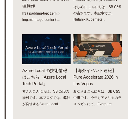
理操作
はじめに こんにちは。SB C&S
の吉水です。本記事では、
h3 { padding-top: 1em; }
Nutanix Kubernete...
img.mt-image-center { ...
Azure Local の技術情報
【海外イベント速報】
はこちら「Azure Local
Pure Accelerate 2026 in
Tech Portal」
Las Vegas
皆さんこんにちは。SB C&Sの
みなさまこんにちは、SB C&S
湯村です。本ブログでは、弊社
中田です。今年もアメリカのラ
が発信するAzure Local...
スベガスにて、Everpure...