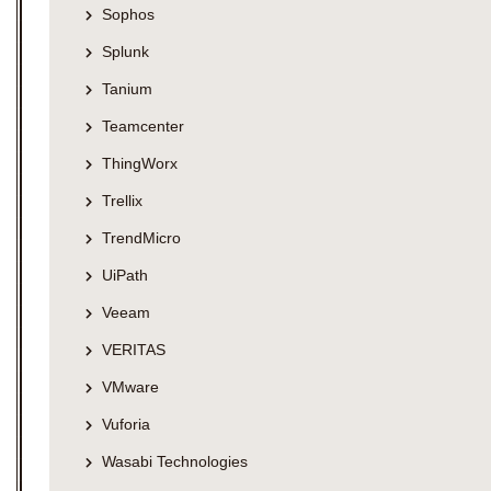
Sophos
Splunk
Tanium
Teamcenter
ThingWorx
Trellix
TrendMicro
UiPath
Veeam
VERITAS
VMware
Vuforia
Wasabi Technologies