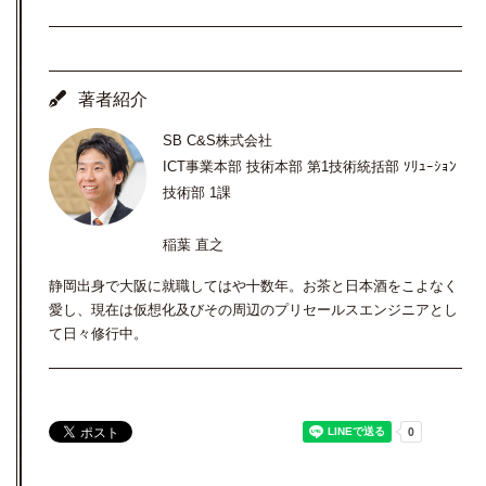
著者紹介
SB C&S株式会社
ICT事業本部 技術本部 第1技術統括部 ｿﾘｭｰｼｮﾝ
技術部 1課
稲葉 直之
静岡出身で大阪に就職してはや十数年。お茶と日本酒をこよなく
愛し、現在は仮想化及びその周辺のプリセールスエンジニアとし
て日々修行中。