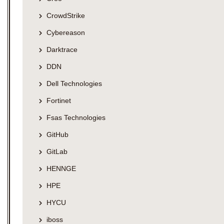
CrowdStrike
Cybereason
Darktrace
DDN
Dell Technologies
Fortinet
Fsas Technologies
GitHub
GitLab
HENNGE
HPE
HYCU
iboss