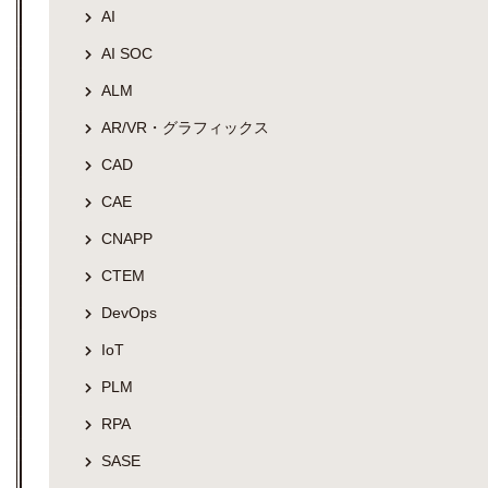
AI
AI SOC
ALM
AR/VR・グラフィックス
CAD
CAE
CNAPP
CTEM
DevOps
IoT
PLM
RPA
SASE