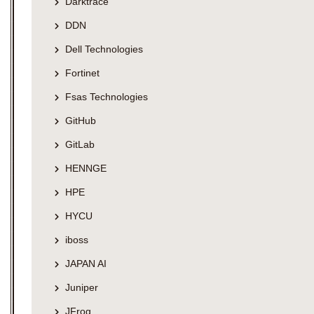
Darktrace
DDN
Dell Technologies
Fortinet
Fsas Technologies
GitHub
GitLab
HENNGE
HPE
HYCU
iboss
JAPAN AI
Juniper
JFrog