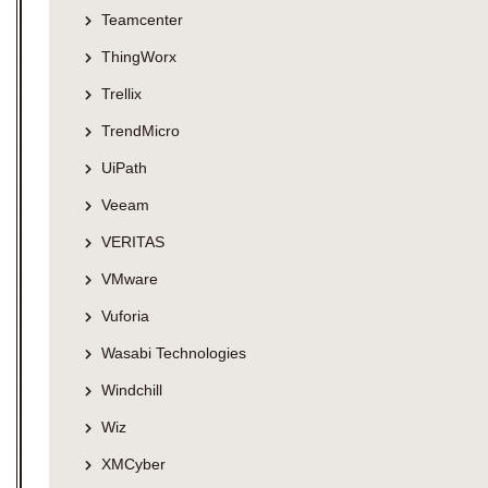
Teamcenter
ThingWorx
Trellix
TrendMicro
UiPath
Veeam
VERITAS
VMware
Vuforia
Wasabi Technologies
Windchill
Wiz
XMCyber