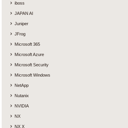
iboss
JAPAN AI
Juniper
JFrog
Microsoft 365
Microsoft Azure
Microsoft Security
Microsoft Windows
NetApp
Nutanix
NVIDIA
NX
NX X