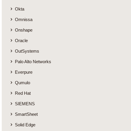
Okta
Omnissa
Onshape
Oracle
OutSystems
Palo Alto Networks
Everpure
Qumulo
Red Hat
SIEMENS
SmartSheet
Solid Edge