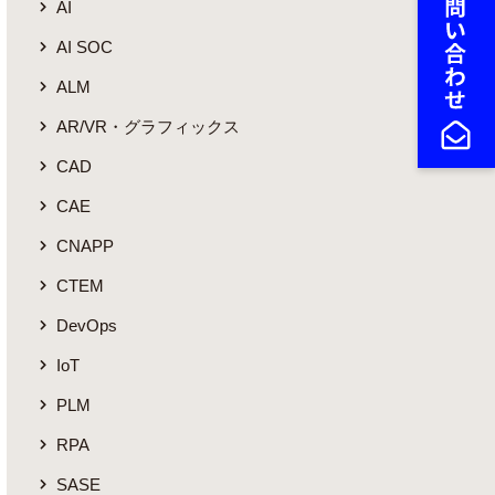
AI
AI SOC
ALM
AR/VR・グラフィックス
CAD
CAE
CNAPP
CTEM
DevOps
IoT
PLM
RPA
SASE