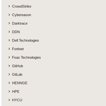
CrowdStrike
Cybereason
Darktrace
DDN
Dell Technologies
Fortinet
Fsas Technologies
GitHub
GitLab
HENNGE
HPE
HYCU