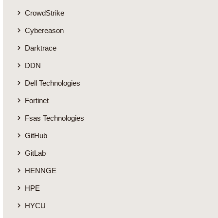
CrowdStrike
Cybereason
Darktrace
DDN
Dell Technologies
Fortinet
Fsas Technologies
GitHub
GitLab
HENNGE
HPE
HYCU