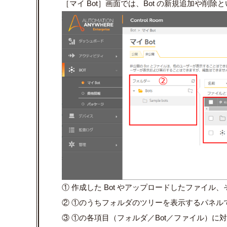
［マイ Bot］画面では、Bot の新規追加や削除と
① 作成した Bot やアップロードしたファイ
② ①のうちフォルダのツリーを表示するパネル
③ ①の各項目（フォルダ／Bot／ファイル）に