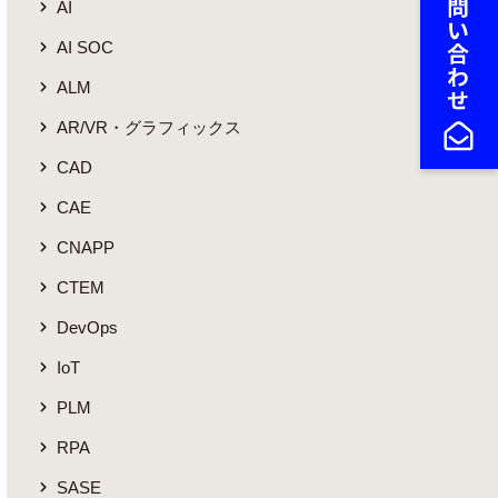
AI
AI SOC
ALM
AR/VR・グラフィックス
CAD
CAE
CNAPP
CTEM
DevOps
IoT
PLM
RPA
SASE