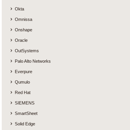
Okta
Omnissa
Onshape
Oracle
OutSystems
Palo Alto Networks
Everpure
Qumulo
Red Hat
SIEMENS
SmartSheet
Solid Edge