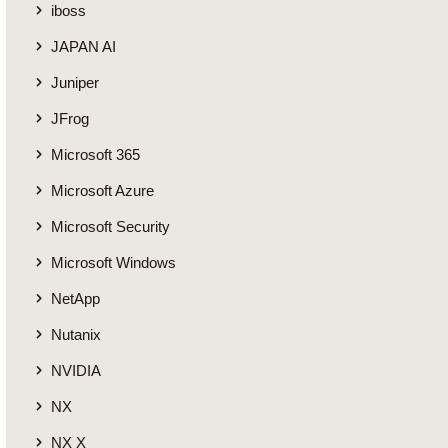
iboss
JAPAN AI
Juniper
JFrog
Microsoft 365
Microsoft Azure
Microsoft Security
Microsoft Windows
NetApp
Nutanix
NVIDIA
NX
NX X