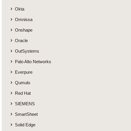
Okta
Omnissa
Onshape
Oracle
OutSystems
Palo Alto Networks
Everpure
Qumulo
Red Hat
SIEMENS
SmartSheet
Solid Edge