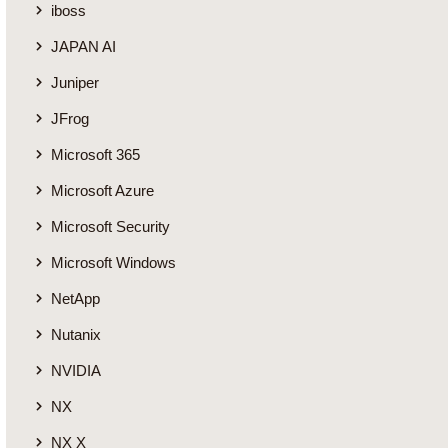
iboss
JAPAN AI
Juniper
JFrog
Microsoft 365
Microsoft Azure
Microsoft Security
Microsoft Windows
NetApp
Nutanix
NVIDIA
NX
NX X