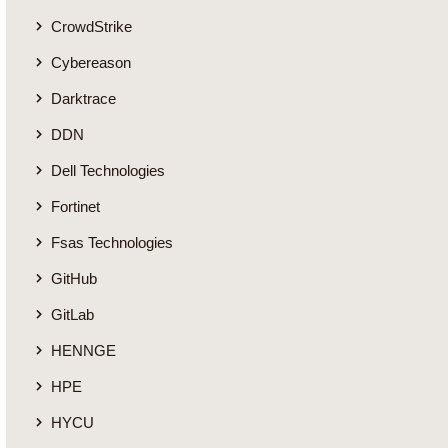
CrowdStrike
Cybereason
Darktrace
DDN
Dell Technologies
Fortinet
Fsas Technologies
GitHub
GitLab
HENNGE
HPE
HYCU