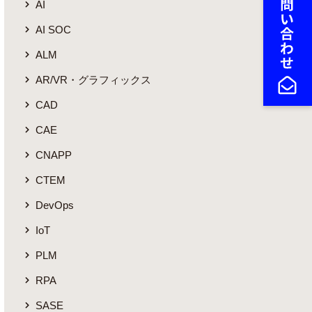
AI
AI SOC
ALM
AR/VR・グラフィックス
CAD
CAE
CNAPP
CTEM
DevOps
IoT
PLM
RPA
SASE