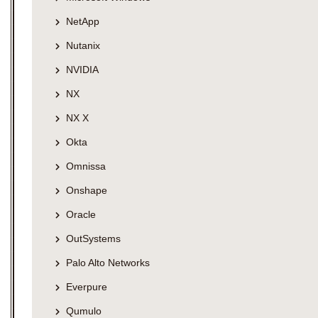
NetApp
Nutanix
NVIDIA
NX
NX X
Okta
Omnissa
Onshape
Oracle
OutSystems
Palo Alto Networks
Everpure
Qumulo