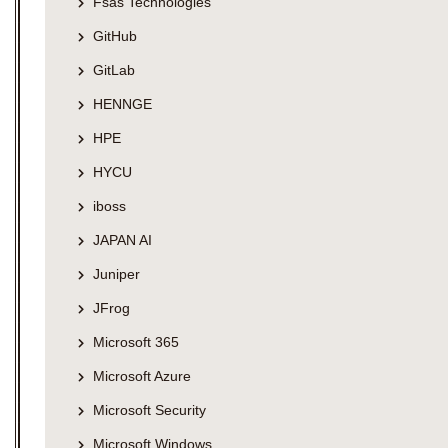
Fsas Technologies
GitHub
GitLab
HENNGE
HPE
HYCU
iboss
JAPAN AI
Juniper
JFrog
Microsoft 365
Microsoft Azure
Microsoft Security
Microsoft Windows