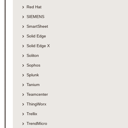
Red Hat
SIEMENS
SmartSheet
Solid Edge
Solid Edge X
Soliton
Sophos
Splunk
Tanium
Teamcenter
ThingWorx
Trellix
TrendMicro