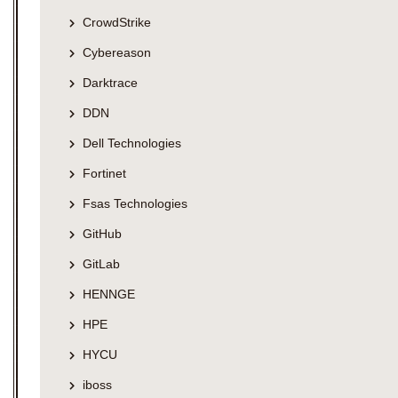
CrowdStrike
Cybereason
Darktrace
DDN
Dell Technologies
Fortinet
Fsas Technologies
GitHub
GitLab
HENNGE
HPE
HYCU
iboss