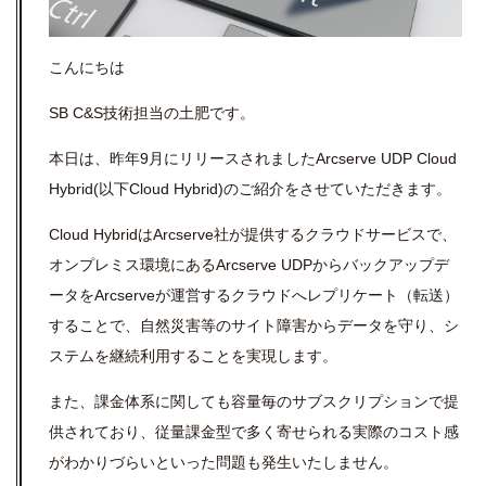
こんにちは
SB C&S技術担当の土肥です。
本日は、昨年9月にリリースされました
Arcserve UDP Cloud
Hybrid
(以下
Cloud Hybrid
)のご紹介をさせていただきます。
Cloud Hybrid
はArcserve社が提供するクラウドサービスで、
オンプレミス環境にある
Arcserve UDP
からバックアップデ
ータを
Arcserve
が運営するクラ
ウドへレプリケート（転送）
する
ことで、自然災害等のサイト障害からデータを守り、シ
ステムを継続利用することを実現します。
また、課金体系に関しても容量毎のサブスクリプションで提
供されており、従量課金型で多く寄せられる実際のコスト感
がわかりづらいといった問題も発生いたしません。