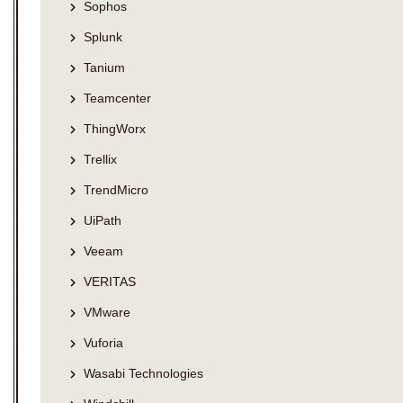
Sophos
Splunk
Tanium
Teamcenter
ThingWorx
Trellix
TrendMicro
UiPath
Veeam
VERITAS
VMware
Vuforia
Wasabi Technologies