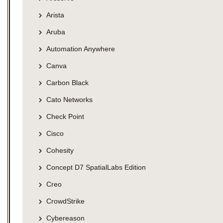
Arista
Aruba
Automation Anywhere
Canva
Carbon Black
Cato Networks
Check Point
Cisco
Cohesity
Concept D7 SpatialLabs Edition
Creo
CrowdStrike
Cybereason