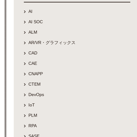
AI
AI SOC
ALM
AR/VR・グラフィックス
CAD
CAE
CNAPP
CTEM
DevOps
IoT
PLM
RPA
SASE