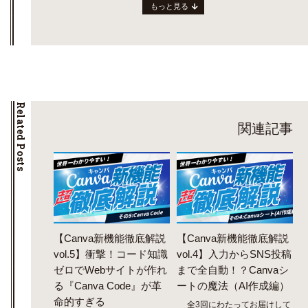
もっと見る
Related Posts
関連記事
【Canva新機能徹底解説
【Canva新機能徹底解説
vol.5】衝撃！コード知識
vol.4】入力からSNS投稿
ゼロでWebサイトが作れ
まで全自動！？Canvaシ
る『Canva Code』が革
ートの魔法（AI作成編）
命的すぎる
全3回にわたってお届けして