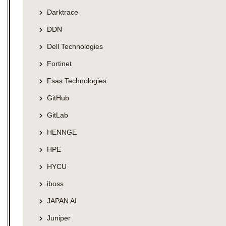
Darktrace
DDN
Dell Technologies
Fortinet
Fsas Technologies
GitHub
GitLab
HENNGE
HPE
HYCU
iboss
JAPAN AI
Juniper