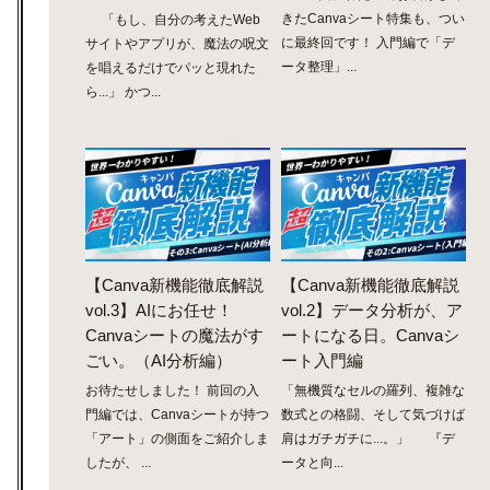
きたCanvaシート特集も、つい
「もし、自分の考えたWeb
に最終回です！ 入門編で「デ
サイトやアプリが、魔法の呪文
ータ整理」...
を唱えるだけでパッと現れた
ら...」 かつ...
【Canva新機能徹底解説
【Canva新機能徹底解説
vol.3】AIにお任せ！
vol.2】データ分析が、ア
Canvaシートの魔法がす
ートになる日。Canvaシ
ごい。（AI分析編）
ート入門編
お待たせしました！ 前回の入
「無機質なセルの羅列、複雑な
門編では、Canvaシートが持つ
数式との格闘、そして気づけば
「アート」の側面をご紹介しま
肩はガチガチに...。」 『デ
したが、 ...
ータと向...