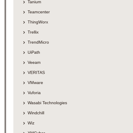
Tanium
Teamcenter
ThingWorx
Trellix
TrendMicro
UiPath
Veeam
VERITAS
VMware
Vuforia
Wasabi Technologies
Windchill
Wiz
XMCyber