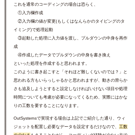
これを通常のコーディングの場合は恐らく、
①入力欄作成
②入力欄の値が変更(もしくはなんらかのタイピングのタ
イミング)で処理起動
③起動した処理に入力値を渡し、プルダウンの中身を再作
成
④作成したデータでプルダウンの中身を書き換え
といった処理を作成すると思われます。
このように書き起こすと「それほど難しくないのでは？」と
思われる方もいらっしゃるかと思われますが、動きの滑らか
さも追及しようとすると設定しなければいけない項目や処理
時間についても考慮が必要になってくるため、実際にはかな
りの工数を要することになります。
OutSystemsで実現する場合は上記でご紹介した通り、ウィ
ジェットを配置し必要なデータを設定するだけなので、
工数
の少なさ
もさることながら、コーディング経験が少ない方で