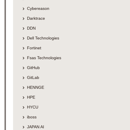
Cybereason
Darktrace
DDN
Dell Technologies
Fortinet
Fsas Technologies
GitHub
GitLab
HENNGE
HPE
HYCU
iboss
JAPAN AI