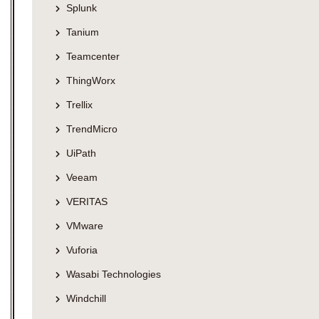
Splunk
Tanium
Teamcenter
ThingWorx
Trellix
TrendMicro
UiPath
Veeam
VERITAS
VMware
Vuforia
Wasabi Technologies
Windchill