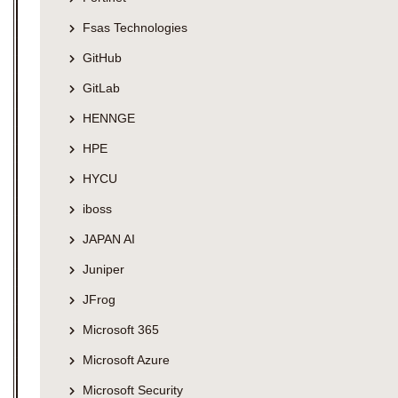
Fsas Technologies
GitHub
GitLab
HENNGE
HPE
HYCU
iboss
JAPAN AI
Juniper
JFrog
Microsoft 365
Microsoft Azure
Microsoft Security