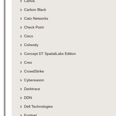
Canva
Carbon Black
Cato Networks
Check Point
Cisco
Cohesity
Concept D7 SpatialLabs Edition
Creo
CrowdStrike
Cybereason
Darktrace
DDN
Dell Technologies
Fortinet