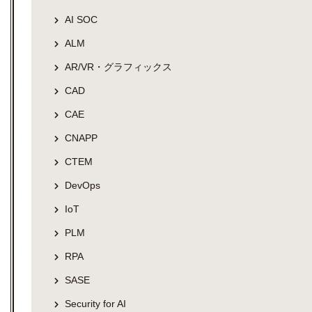
AI SOC
ALM
AR/VR・グラフィックス
CAD
CAE
CNAPP
CTEM
DevOps
IoT
PLM
RPA
SASE
Security for AI