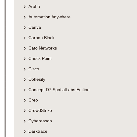
Aruba
Automation Anywhere
Canva
Carbon Black
Cato Networks
Check Point
Cisco
Cohesity
Concept D7 SpatialLabs Edition
Creo
CrowdStrike
Cybereason
Darktrace