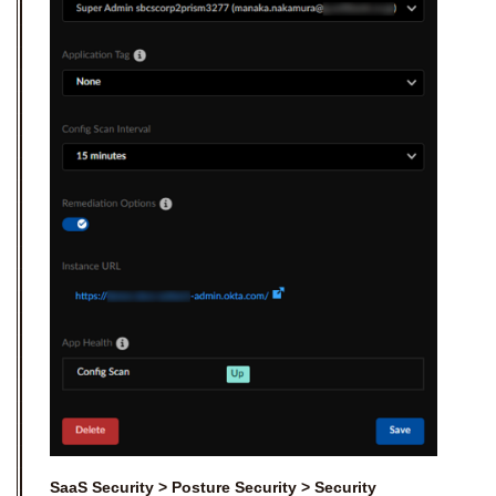
SaaS Security > Posture Security > Security