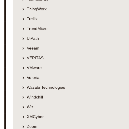
ThingWorx
Trellix
TrendMicro
UiPath
Veeam
VERITAS
VMware
Vuforia
Wasabi Technologies
Windchill
Wiz
XMCyber
Zoom