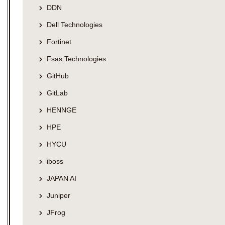
DDN
Dell Technologies
Fortinet
Fsas Technologies
GitHub
GitLab
HENNGE
HPE
HYCU
iboss
JAPAN AI
Juniper
JFrog