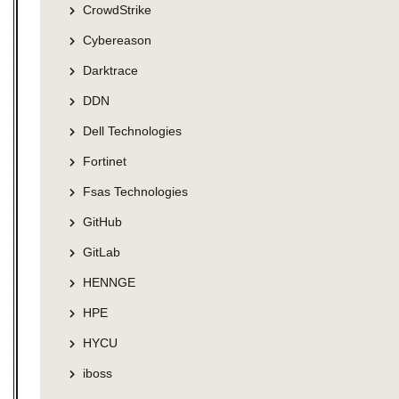
CrowdStrike
Cybereason
Darktrace
DDN
Dell Technologies
Fortinet
Fsas Technologies
GitHub
GitLab
HENNGE
HPE
HYCU
iboss