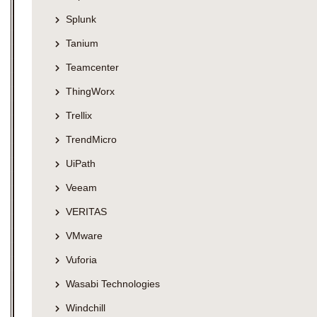
Splunk
Tanium
Teamcenter
ThingWorx
Trellix
TrendMicro
UiPath
Veeam
VERITAS
VMware
Vuforia
Wasabi Technologies
Windchill