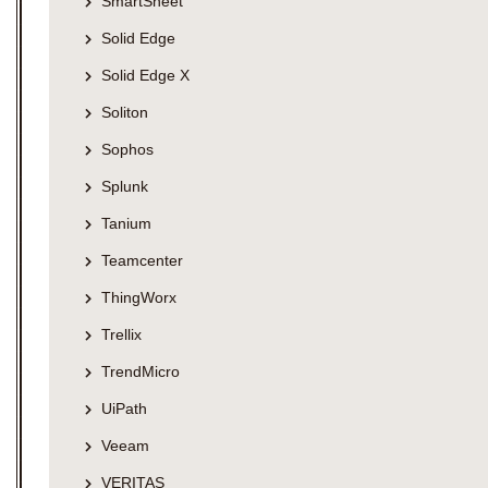
SmartSheet
Solid Edge
Solid Edge X
Soliton
Sophos
Splunk
Tanium
Teamcenter
ThingWorx
Trellix
TrendMicro
UiPath
Veeam
VERITAS