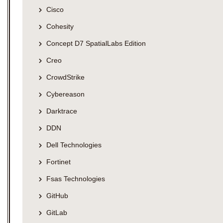
Cisco
Cohesity
Concept D7 SpatialLabs Edition
Creo
CrowdStrike
Cybereason
Darktrace
DDN
Dell Technologies
Fortinet
Fsas Technologies
GitHub
GitLab