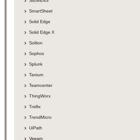
SIEMENS
SmartSheet
Solid Edge
Solid Edge X
Soliton
Sophos
Splunk
Tanium
Teamcenter
ThingWorx
Trellix
TrendMicro
UiPath
Veeam