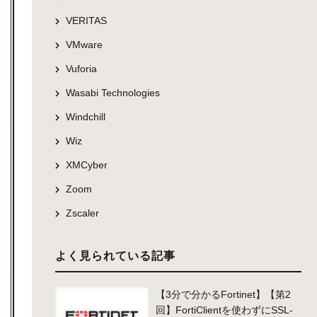
VERITAS
VMware
Vuforia
Wasabi Technologies
Windchill
Wiz
XMCyber
Zoom
Zscaler
よく見られている記事
【3分で分かるFortinet】【第2
回】FortiClientを使わずにSSL-