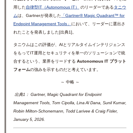
用した
自律型IT（
Autonomous IT
）
のリーダーである
タニウ
ム
は
、Gartnerが発表した
「Gartner® Magic Quadrant™ for
Endpoint Management Tools」
において、リーダーに選出さ
れたことを発表しました[出典1]。
タニウムはこの評価が、
AIとリアルタイムインテリジェンス
をもって
IT運用とセキュリティを
単一のソリューションで統
合するという、業界をリードする
Autonomous IT
プラット
フォーム
の強みを示すものだと考えています。
～ 中略 ～
出典1： Gartner, Magic Quadrant for Endpoint
Management Tools, Tom Cipolla, Lina Al Dana, Sunil Kumar,
Robin Milton-Schonemann, Todd Larivee & Craig Fisler,
January 5, 2026.