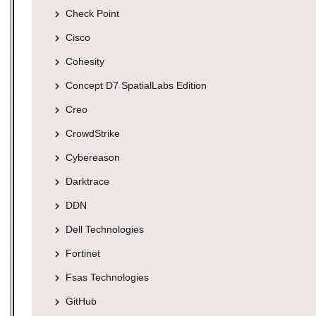
Check Point
Cisco
Cohesity
Concept D7 SpatialLabs Edition
Creo
CrowdStrike
Cybereason
Darktrace
DDN
Dell Technologies
Fortinet
Fsas Technologies
GitHub