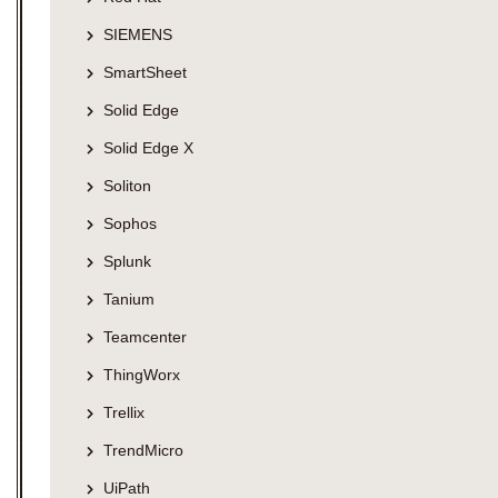
SIEMENS
SmartSheet
Solid Edge
Solid Edge X
Soliton
Sophos
Splunk
Tanium
Teamcenter
ThingWorx
Trellix
TrendMicro
UiPath