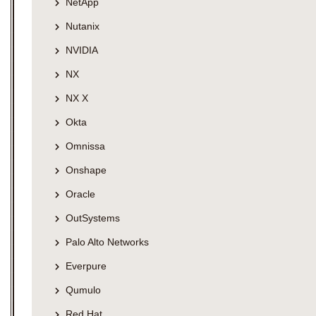
NetApp
Nutanix
NVIDIA
NX
NX X
Okta
Omnissa
Onshape
Oracle
OutSystems
Palo Alto Networks
Everpure
Qumulo
Red Hat