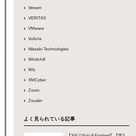
Veeam
VERITAS
VMware
Vuforia
Wasabi Technologies
Windchill
Wiz
XMCyber
Zoom
Zscaler
よく見られている記事
【3分で分かるFortinet】【第2