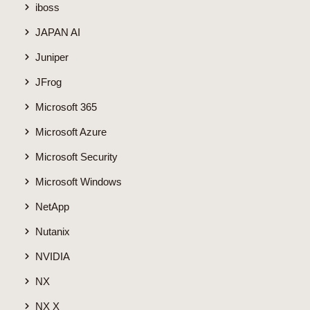
iboss
JAPAN AI
Juniper
JFrog
Microsoft 365
Microsoft Azure
Microsoft Security
Microsoft Windows
NetApp
Nutanix
NVIDIA
NX
NX X