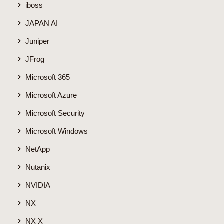
iboss
JAPAN AI
Juniper
JFrog
Microsoft 365
Microsoft Azure
Microsoft Security
Microsoft Windows
NetApp
Nutanix
NVIDIA
NX
NX X