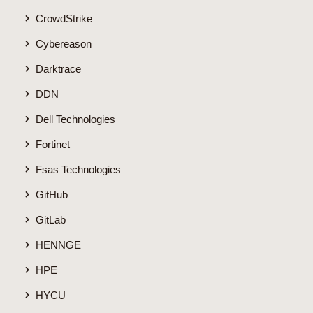
CrowdStrike
Cybereason
Darktrace
DDN
Dell Technologies
Fortinet
Fsas Technologies
GitHub
GitLab
HENNGE
HPE
HYCU