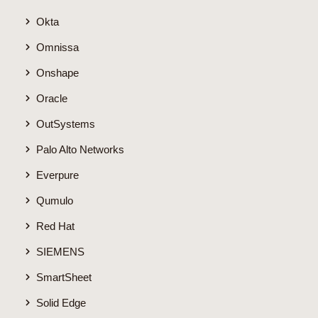
Okta
Omnissa
Onshape
Oracle
OutSystems
Palo Alto Networks
Everpure
Qumulo
Red Hat
SIEMENS
SmartSheet
Solid Edge