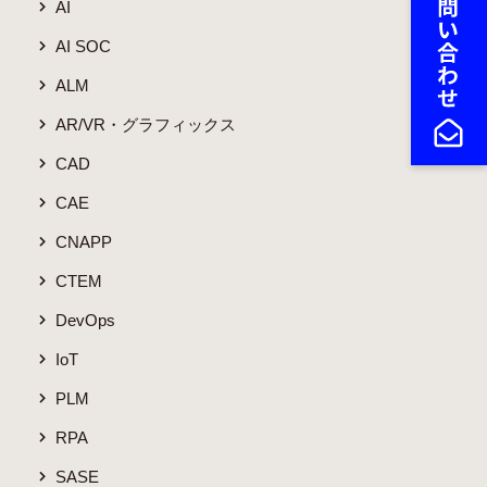
AI
AI SOC
ALM
AR/VR・グラフィックス
CAD
CAE
CNAPP
CTEM
DevOps
IoT
PLM
RPA
SASE