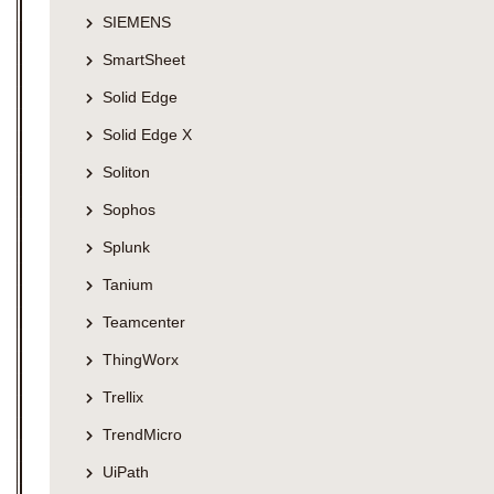
SIEMENS
SmartSheet
Solid Edge
Solid Edge X
Soliton
Sophos
Splunk
Tanium
Teamcenter
ThingWorx
Trellix
TrendMicro
UiPath