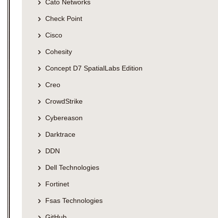
Cato Networks
Check Point
Cisco
Cohesity
Concept D7 SpatialLabs Edition
Creo
CrowdStrike
Cybereason
Darktrace
DDN
Dell Technologies
Fortinet
Fsas Technologies
GitHub