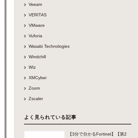
Veeam
VERITAS
VMware
Vuforia
Wasabi Technologies
Windchill
Wiz
XMCyber
Zoom
Zscaler
よく見られている記事
【3分で分かるFortinet】【第2