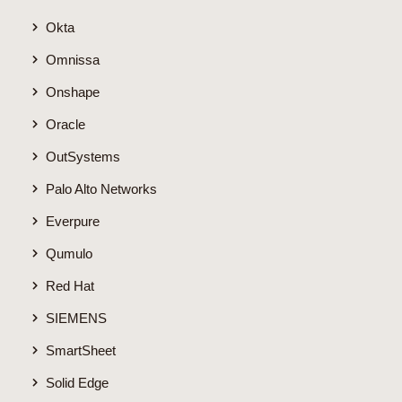
Okta
Omnissa
Onshape
Oracle
OutSystems
Palo Alto Networks
Everpure
Qumulo
Red Hat
SIEMENS
SmartSheet
Solid Edge