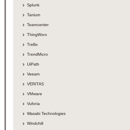
Splunk
Tanium
Teamcenter
ThingWorx
Trellix
TrendMicro
UiPath
Veeam
VERITAS
VMware
Vuforia
Wasabi Technologies
Windchill