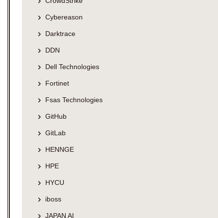
CrowdStrike
Cybereason
Darktrace
DDN
Dell Technologies
Fortinet
Fsas Technologies
GitHub
GitLab
HENNGE
HPE
HYCU
iboss
JAPAN AI