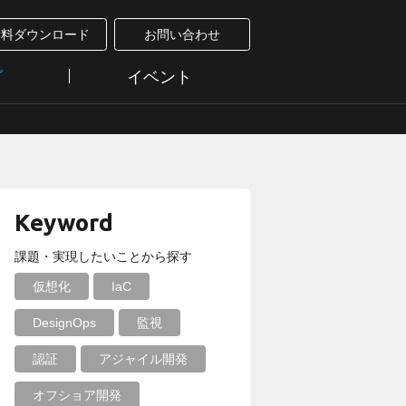
資料ダウンロード
お問い合わせ
グ
イベント
Keyword
課題・実現したいことから探す
仮想化
IaC
DesignOps
監視
認証
アジャイル開発
オフショア開発