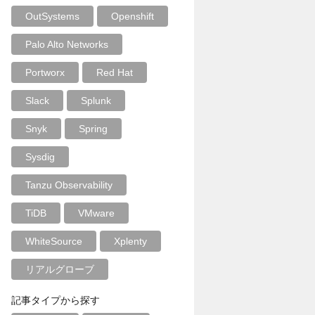
OutSystems
Openshift
Palo Alto Networks
Portworx
Red Hat
Slack
Splunk
Snyk
Spring
Sysdig
Tanzu Observability
TiDB
VMware
WhiteSource
Xplenty
リアルグローブ
記事タイプから探す