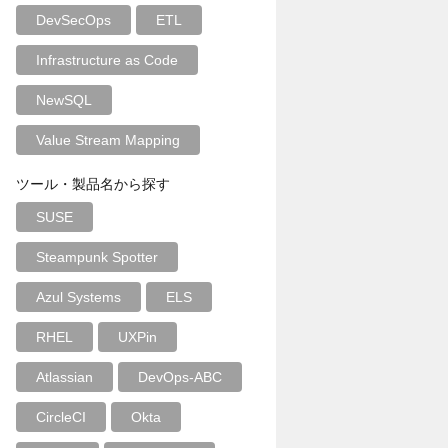
DevSecOps
ETL
Infrastructure as Code
NewSQL
Value Stream Mapping
ツール・製品名から探す
SUSE
Steampunk Spotter
Azul Systems
ELS
RHEL
UXPin
Atlassian
DevOps-ABC
CircleCI
Okta