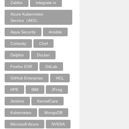
Zabbix
integrate.io
Azure Kubernetes
Service（AKS）
Aqua Security
Ansible
Cohesity
Chef
Delphix
Docker
Firefox ESR
GitLab
GitHub Enterprise
HCL
HPE
IBM
JFrog
Jenkins
KernelCare
Kubernetes
MongoDB
Microsoft Azure
NVIDIA