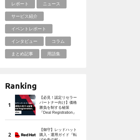
レポート
ニュース
サービス紹介
イベントレポート
インタビュー
コラム
まとめ記事
用語集
Ranking
【必見！認定リセラー
パートナー向け】価格
勝負を制する秘策
『Deal Registration』
【御守】レッドハット
購入・運用ガイド『転
ばぬ先の杖』