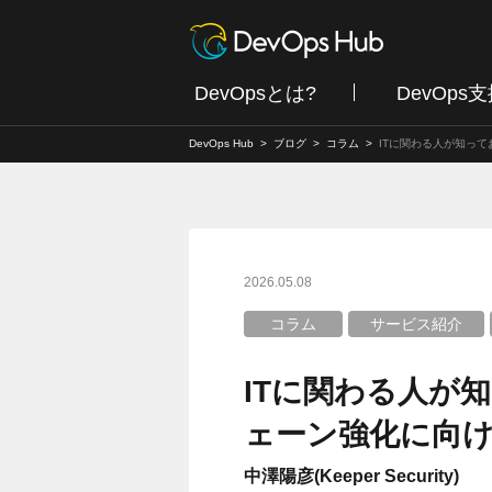
DevOpsとは?
DevOps
DevOps Hub
ブログ
コラム
ITに関わる人が知っ
2026.05.08
コラム
サービス紹介
ITに関わる人が
ェーン強化に向
中澤陽彦(Keeper Security)