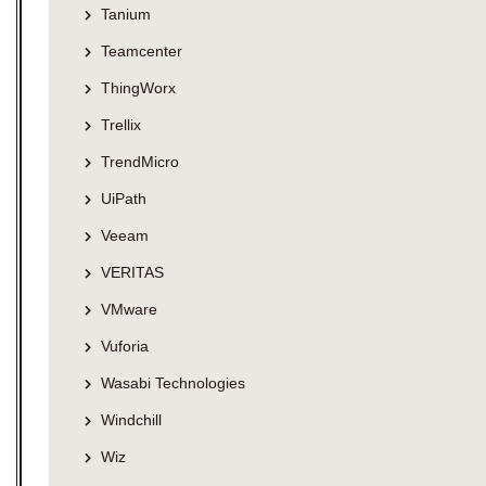
Tanium
Teamcenter
ThingWorx
Trellix
TrendMicro
UiPath
Veeam
VERITAS
VMware
Vuforia
Wasabi Technologies
Windchill
Wiz