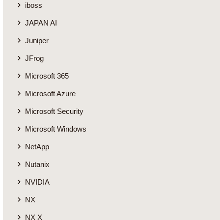
iboss
JAPAN AI
Juniper
JFrog
Microsoft 365
Microsoft Azure
Microsoft Security
Microsoft Windows
NetApp
Nutanix
NVIDIA
NX
NX X