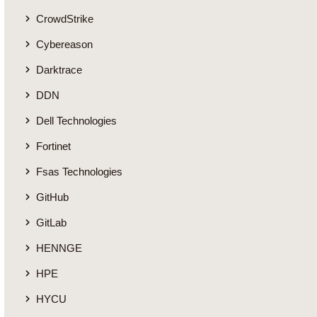
CrowdStrike
Cybereason
Darktrace
DDN
Dell Technologies
Fortinet
Fsas Technologies
GitHub
GitLab
HENNGE
HPE
HYCU