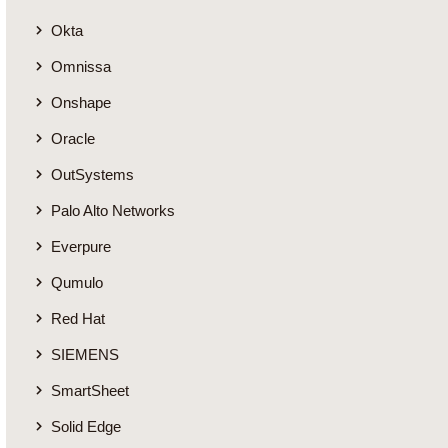
Okta
Omnissa
Onshape
Oracle
OutSystems
Palo Alto Networks
Everpure
Qumulo
Red Hat
SIEMENS
SmartSheet
Solid Edge