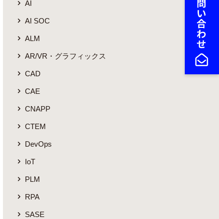
AI
AI SOC
ALM
AR/VR・グラフィックス
CAD
CAE
CNAPP
CTEM
DevOps
IoT
PLM
RPA
SASE