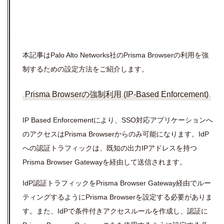
本記事はPalo Alto Networks社のPrisma Browserの利用を強
制するための設定方法をご紹介します。
Prisma Browserの強制利用 (IP-Based Enforcement)
IP Based Enforcement
により、
SSO
対応アプリケーションへ
のアクセスは
Prisma Browser
からのみ可能になります。
IdP
への認証トラフィックは、既知の出力
IP
アドレスを持つ
Prisma Browser Gatewayを経由して送信されます。
IdP
認証トラフィックを
Prisma Browser Gateway
経由でルー
ティングするようにPrisma Browserを設定する必要がありま
す。また、
IdP
で条件付きアクセスルールを作成し、認証に