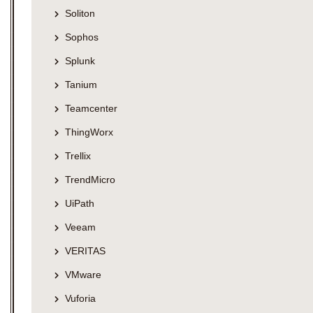
Soliton
Sophos
Splunk
Tanium
Teamcenter
ThingWorx
Trellix
TrendMicro
UiPath
Veeam
VERITAS
VMware
Vuforia