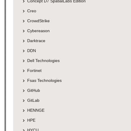
Concept D7 SpatialLabs Edition
Creo
CrowdStrike
Cybereason
Darktrace
DDN
Dell Technologies
Fortinet
Fsas Technologies
GitHub
GitLab
HENNGE
HPE
HYCU