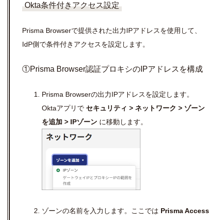
Okta条件付きアクセス設定
Prisma Browserで提供された出力
IP
アドレスを使用して、
IdP
側で条件付きアクセスを設定します。
①Prisma Browser
認証プロキシの
IP
アドレスを構成
Prisma Browserの出力
IP
アドレスを設定します。
Okta
アプリで
セキュリティ
>
ネットワーク
>
ゾーン
を追加
> IP
ゾーン
に移動します。
ゾーンの名前を入力します。ここでは
Prisma Access