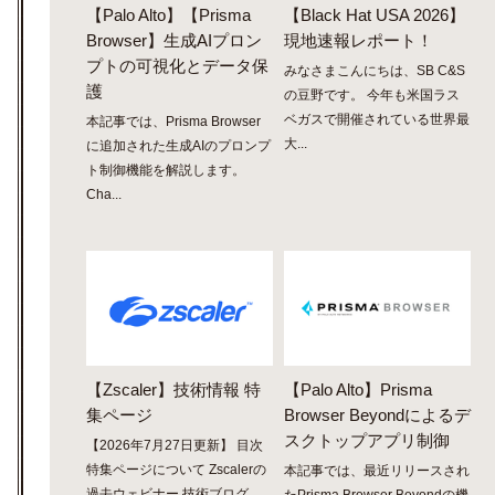
【Palo Alto】【Prisma
【Black Hat USA 2026】
Browser】生成AIプロン
現地速報レポート！
プトの可視化とデータ保
みなさまこんにちは、SB C&S
護
の豆野です。 今年も米国ラス
ベガスで開催されている世界最
本記事では、Prisma Browser
大...
に追加された生成AIのプロンプ
ト制御機能を解説します。
Cha...
【Zscaler】技術情報 特
【Palo Alto】Prisma
集ページ
Browser Beyondによるデ
スクトップアプリ制御
【2026年7月27日更新】 目次
特集ページについて Zscalerの
本記事では、最近リリースされ
過去ウェビナー 技術ブログ...