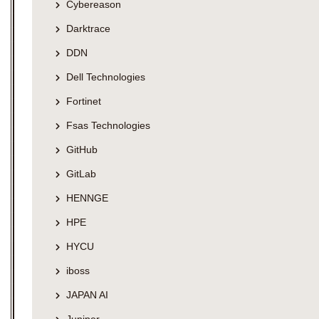
Cybereason
Darktrace
DDN
Dell Technologies
Fortinet
Fsas Technologies
GitHub
GitLab
HENNGE
HPE
HYCU
iboss
JAPAN AI