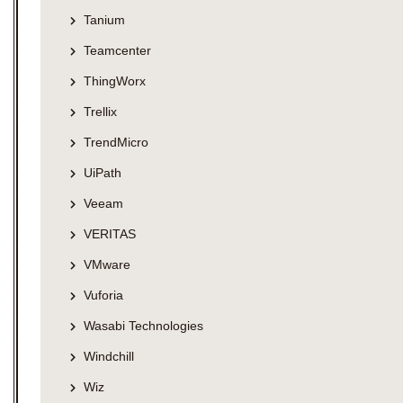
Tanium
Teamcenter
ThingWorx
Trellix
TrendMicro
UiPath
Veeam
VERITAS
VMware
Vuforia
Wasabi Technologies
Windchill
Wiz