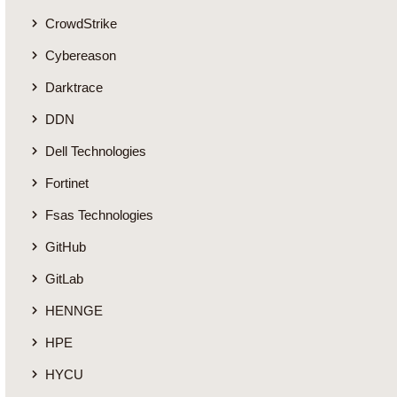
CrowdStrike
Cybereason
Darktrace
DDN
Dell Technologies
Fortinet
Fsas Technologies
GitHub
GitLab
HENNGE
HPE
HYCU