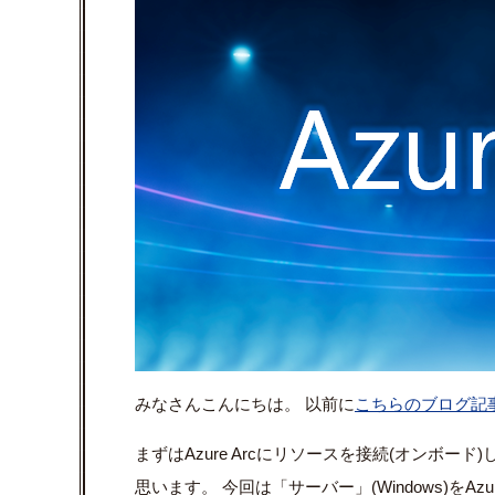
みなさんこんにちは。 以前に
こちらのブログ記
まずは
Azure Arc
にリソースを接続
(
オンボード
)
思います。 今回は「サーバー」
(Windows)
を
Azu