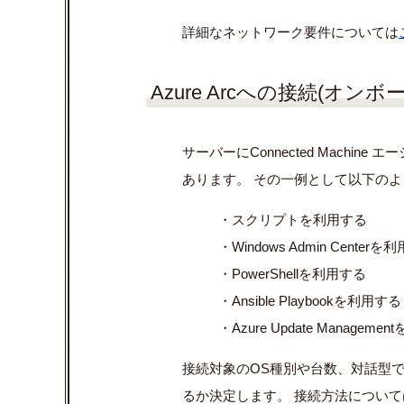
詳細なネットワーク要件については
Azure Arcへの接続(オンボ
サーバーに
Connected Machine
エー
あります。 その一例として以下の
・スクリプトを利用する
・
Windows Admin Center
を利
・
PowerShell
を利用する
・
Ansible Playbook
を利用する
・
Azure Update Management
接続対象の
OS
種別や台数、対話型
るか決定します。 接続方法について