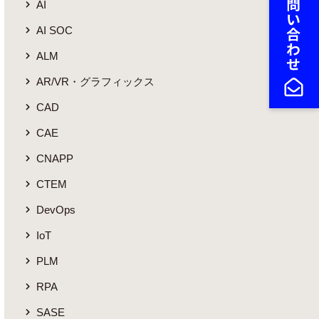
AI
AI SOC
ALM
AR/VR・グラフィックス
CAD
CAE
CNAPP
CTEM
DevOps
IoT
PLM
RPA
SASE