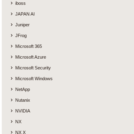
iboss
JAPAN AI
Juniper
JFrog
Microsoft 365
Microsoft Azure
Microsoft Security
Microsoft Windows
NetApp
Nutanix
NVIDIA
NX
NX X