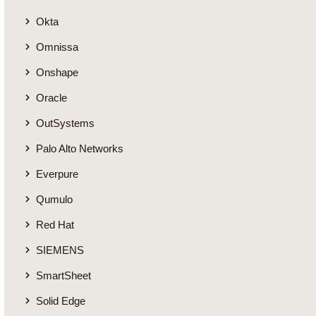
Okta
Omnissa
Onshape
Oracle
OutSystems
Palo Alto Networks
Everpure
Qumulo
Red Hat
SIEMENS
SmartSheet
Solid Edge