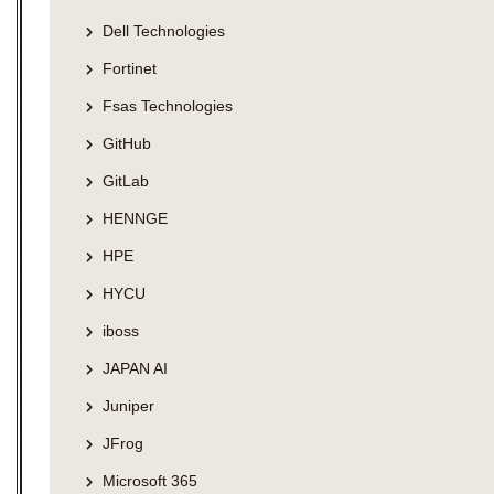
Dell Technologies
Fortinet
Fsas Technologies
GitHub
GitLab
HENNGE
HPE
HYCU
iboss
JAPAN AI
Juniper
JFrog
Microsoft 365