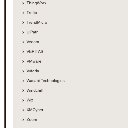
ThingWorx
Trellix
TrendMicro
UiPath
Veeam
VERITAS
VMware
Vuforia
Wasabi Technologies
Windchill
Wiz
XMCyber
Zoom