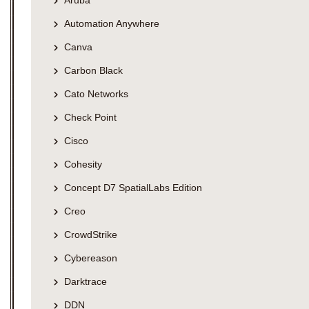
Automation Anywhere
Canva
Carbon Black
Cato Networks
Check Point
Cisco
Cohesity
Concept D7 SpatialLabs Edition
Creo
CrowdStrike
Cybereason
Darktrace
DDN