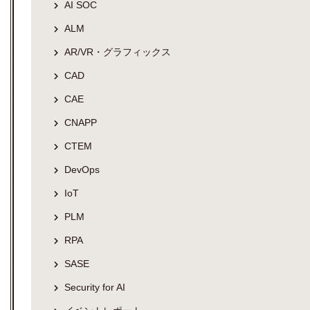
AI SOC
ALM
AR/VR・グラフィックス
CAD
CAE
CNAPP
CTEM
DevOps
IoT
PLM
RPA
SASE
Security for AI